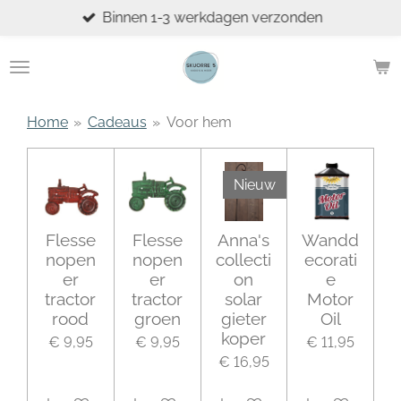
Binnen 1-3 werkdagen verzonden
Ga
direct
naar
de
hoofdinhoud
Home
»
Cadeaus
»
Voor hem
Nieuw
Flesse
Flesse
Anna's
Wandd
nopen
nopen
collecti
ecorati
er
er
on
e
tractor
tractor
solar
Motor
rood
groen
gieter
Oil
koper
€ 9,95
€ 9,95
€ 11,95
€ 16,95