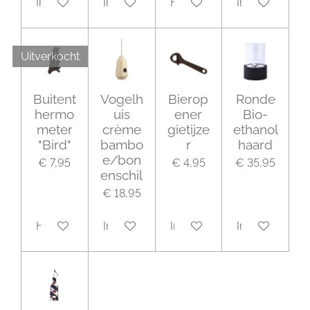
In winkelwagen
In winkelwagen
Houd mij op de hoogte
In winkelwage
Uitverkocht
Buitent
Vogelh
Bierop
Ronde
hermo
uis
ener
Bio-
meter
crème
gietijze
ethanol
"Bird"
bambo
r
haard
e/bon
€ 7,95
€ 4,95
€ 35,95
enschil
€ 18,95
Houd mij op de hoogte
In winkelwagen
In winkelwagen
In winkelwage