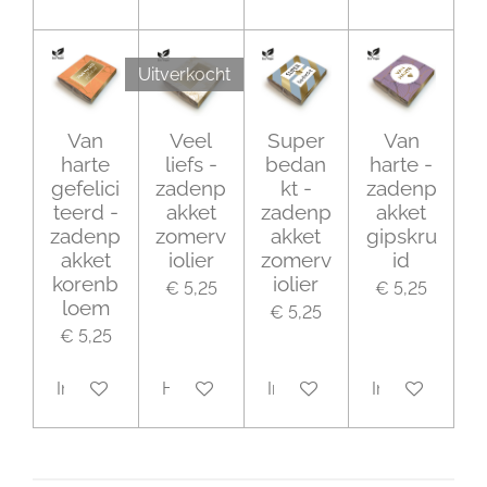
Uitverkocht
Van
Veel
Super
Van
harte
liefs -
bedan
harte -
gefelici
zadenp
kt -
zadenp
teerd -
akket
zadenp
akket
zadenp
zomerv
akket
gipskru
akket
iolier
zomerv
id
korenb
iolier
€ 5,25
€ 5,25
loem
€ 5,25
€ 5,25
In winkelwagen
Houd mij op de hoogte
In winkelwagen
In winkelwage