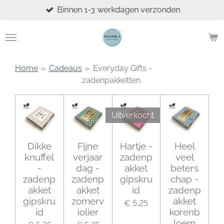
Binnen 1-3 werkdagen verzonden
Ga
direct
naar
de
hoofdinhoud
Home
»
Cadeaus
»
Everyday Gifts -
zadenpakketten
Uitverkocht
Dikke
Fijne
Hartje -
Heel
knuffel
verjaar
zadenp
veel
-
dag -
akket
beters
zadenp
zadenp
gipskru
chap -
akket
akket
id
zadenp
gipskru
zomerv
akket
€ 5,25
id
iolier
korenb
loem