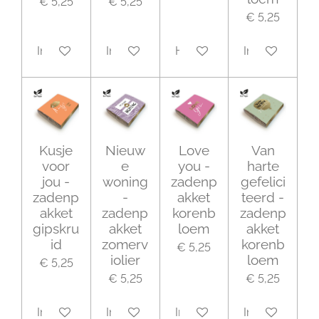
€ 5,25
€ 5,25
€ 5,25
In winkelwagen
In winkelwagen
Houd mij op de hoogte
In winkelwage
Kusje
Nieuw
Love
Van
voor
e
you -
harte
jou -
woning
zadenp
gefelici
zadenp
-
akket
teerd -
akket
zadenp
korenb
zadenp
gipskru
akket
loem
akket
id
zomerv
korenb
€ 5,25
iolier
loem
€ 5,25
€ 5,25
€ 5,25
In winkelwagen
In winkelwagen
In winkelwagen
In winkelwage