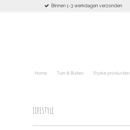
Binnen 1-3 werkdagen verzonden
Ga
direct
naar
de
hoofdinhoud
Home
Tuin & Buiten
Fryske producten
Lifestyle