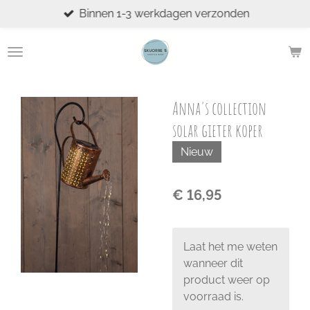
Binnen 1-3 werkdagen verzonden
Ga
direct
naar
de
hoofdinhoud
Anna's collection
solar gieter koper
Nieuw
€ 16,95
Laat het me weten
wanneer dit
product weer op
voorraad is.