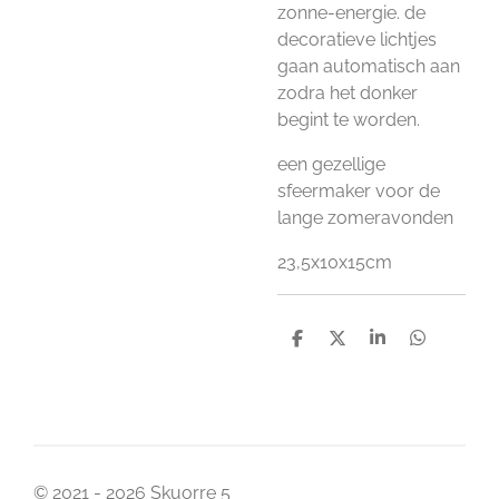
zonne-energie. de
decoratieve lichtjes
gaan automatisch aan
zodra het donker
begint te worden.
een gezellige
sfeermaker voor de
lange zomeravonden
23,5x10x15cm
D
D
S
D
e
e
h
e
l
e
a
l
e
l
r
e
n
e
n
© 2021 - 2026 Skuorre 5