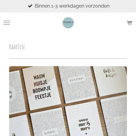
Binnen 1-3 werkdagen verzonden
Ga
direct
naar
de
hoofdinhoud
Kaarten