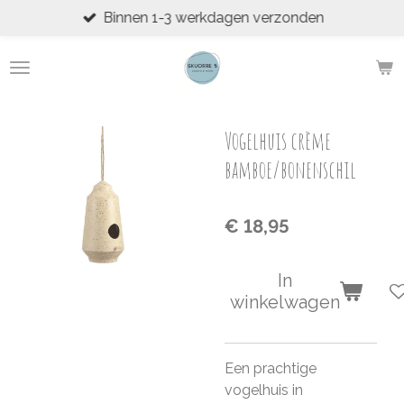
Binnen 1-3 werkdagen verzonden
Ga
direct
naar
de
hoofdinhoud
Vogelhuis crème
bamboe/bonenschil
€ 18,95
In
winkelwagen
Een prachtige
vogelhuis in