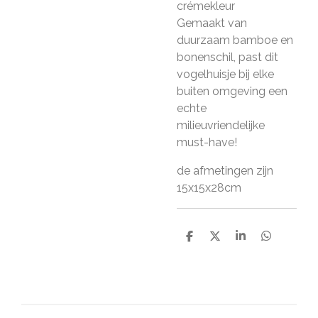
crémekleur
Gemaakt van
duurzaam bamboe en
bonenschil, past dit
vogelhuisje bij elke
buiten omgeving een
echte
milieuvriendelijke
must-have!
de afmetingen zijn
15x15x28cm
D
D
S
D
e
e
h
e
l
e
a
l
e
l
r
e
n
e
n