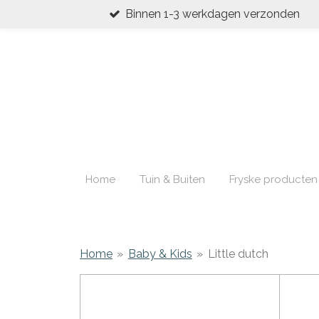
Binnen 1-3 werkdagen verzonden
Ga
direct
naar
de
hoofdinhoud
Home
Tuin & Buiten
Fryske producten
Home
»
Baby & Kids
»
Little dutch