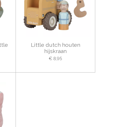
ttle
Little dutch houten
hijskraan
€ 8,95