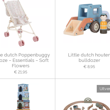
tle dutch Poppenbuggy
Little dutch houte
oze – Essentials – Soft
bulldozer
Flowers
€ 8,95
€ 21,95
Uitve