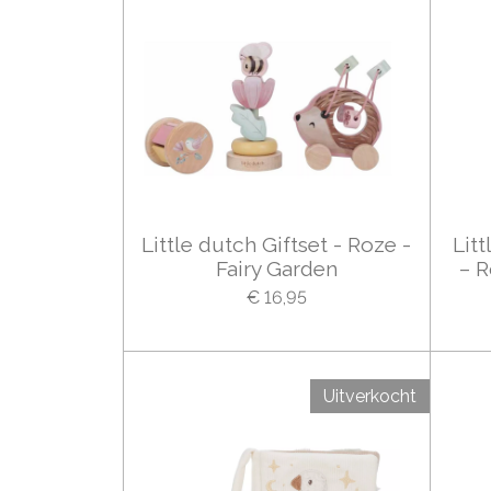
Little dutch Giftset - Roze -
Lit
Fairy Garden
– R
€ 16,95
Uitverkocht