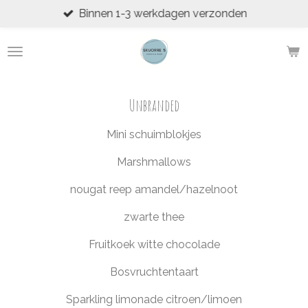
Binnen 1-3 werkdagen verzonden
Ga
direct
naar
de
hoofdinhoud
Unbranded
Mini schuimblokjes
Marshmallows
nougat reep amandel/hazelnoot
zwarte thee
Fruitkoek witte chocolade
Bosvruchtentaart
Sparkling limonade citroen/limoen