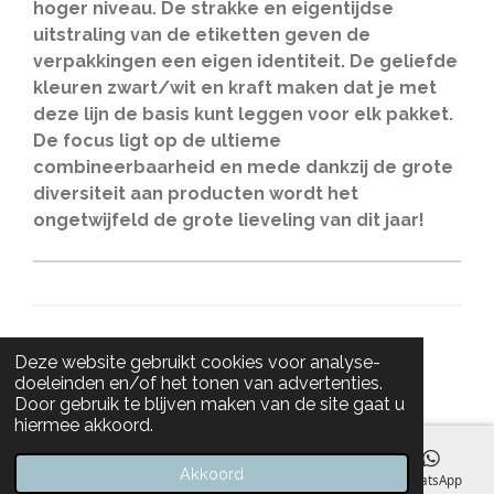
hoger niveau. De strakke en eigentijdse
uitstraling van de etiketten geven de
verpakkingen een eigen identiteit. De geliefde
kleuren zwart/wit en kraft maken dat je met
deze lijn de basis kunt leggen voor elk pakket.
De focus ligt op de ultieme
combineerbaarheid en mede dankzij de grote
diversiteit aan producten wordt het
ongetwijfeld de grote lieveling van dit jaar!
© 2021 - 2026 Skuorre 5
Deze website gebruikt cookies voor analyse-
Powered by
JouwWeb
doeleinden en/of het tonen van advertenties.
Door gebruik te blijven maken van de site gaat u
hiermee akkoord.
Akkoord
E-mailadres
Telefoonnummer
Instagram
WhatsApp