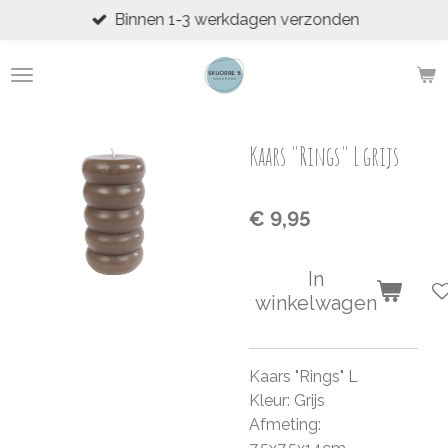
Binnen 1-3 werkdagen verzonden
Ga
direct
naar
de
hoofdinhoud
Kaars "Rings" L grijs
€ 9,95
In
winkelwagen
Kaars "Rings" L
Kleur: Grijs
Afmeting: