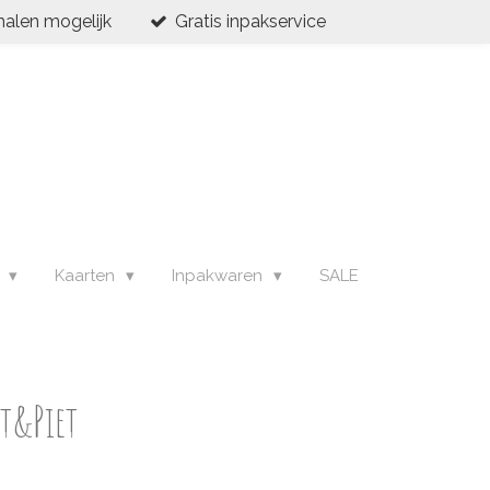
halen mogelijk
Gratis inpakservice
s
Kaarten
Inpakwaren
SALE
nt&Piet