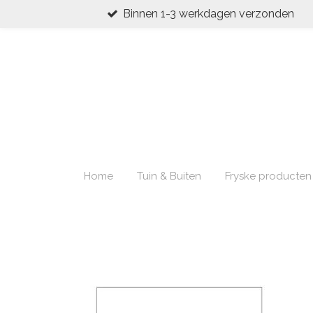
Binnen 1-3 werkdagen verzonden
Ga
direct
naar
de
hoofdinhoud
Home
Tuin & Buiten
Fryske producten