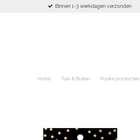
Binnen 1-3 werkdagen verzonden
Ga
direct
naar
de
hoofdinhoud
Home
Tuin & Buiten
Fryske producten