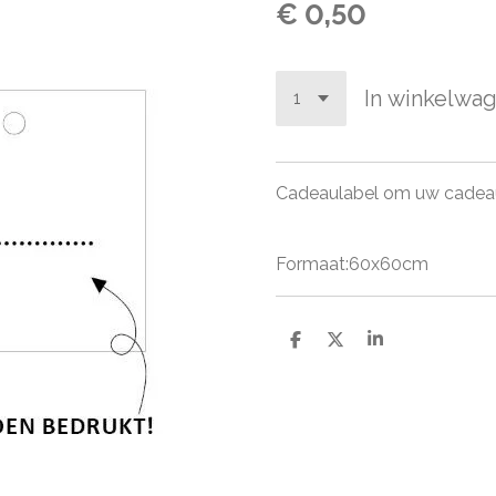
€ 0,50
In winkelwa
Cadeaulabel om uw cadeau 
Formaat:60x60cm
D
D
S
e
e
h
l
e
a
e
l
r
n
e