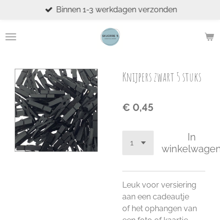
Binnen 1-3 werkdagen verzonden
Ga
direct
naar
de
hoofdinhoud
Knijpers zwart 5 stuks
€ 0,45
In
winkelwage
Leuk voor versiering
aan een cadeautje
of
het ophangen van