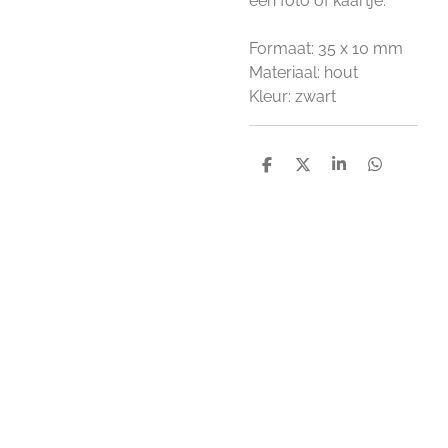
een foto of kaartje.
Formaat: 35 x 10 mm
Materiaal: hout
Kleur: zwart
D
D
S
D
e
e
h
e
l
e
a
l
e
l
r
e
n
e
n