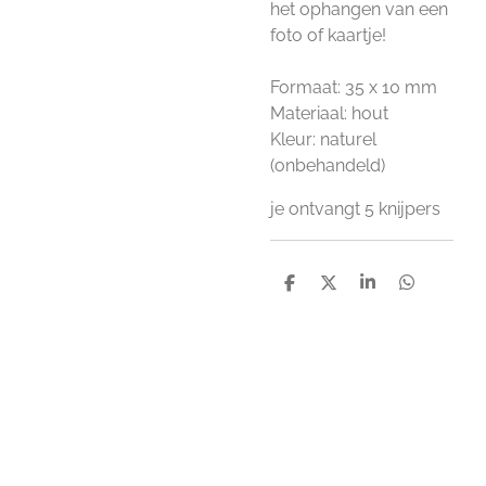
het ophangen van een
foto of kaartje!
Formaat: 35 x 10 mm
Materiaal: hout
Kleur: naturel
(onbehandeld)
je ontvangt 5 knijpers
D
D
S
D
e
e
h
e
l
e
a
l
e
l
r
e
n
e
n