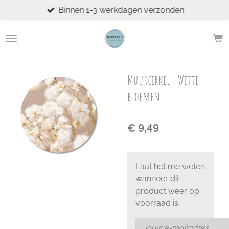
Binnen 1-3 werkdagen verzonden
Ga
direct
naar
de
hoofdinhoud
Muurcirkel - Witte
bloemen
€ 9,49
Laat het me weten
wanneer dit
product weer op
voorraad is.