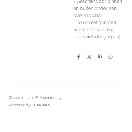
- Geschikt voor binnen
en buiten onder een
overkapping
- Te bevestigen met
nano tape van tesa
tape (niet inbegrepen)
D
D
S
D
e
e
h
e
l
e
a
l
e
l
r
e
n
e
n
© 2021 - 2026 Skuorre 5
Powered by
JouwWeb