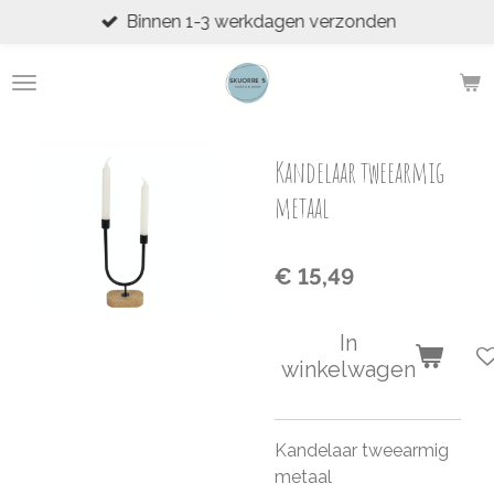
Binnen 1-3 werkdagen verzonden
Ga
direct
naar
de
hoofdinhoud
Kandelaar tweearmig
metaal
€ 15,49
In
winkelwagen
Kandelaar tweearmig
metaal