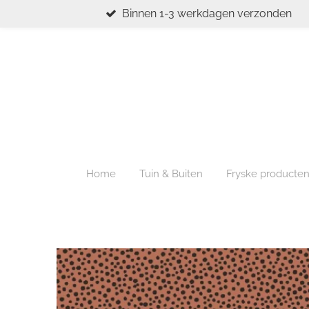
Binnen 1-3 werkdagen verzonden
Ga
direct
naar
de
hoofdinhoud
Home
Tuin & Buiten
Fryske producte