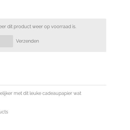
er dit product weer op voorraad is.
Verzenden
lijker met dit leuke cadeaupapier wat
ucts