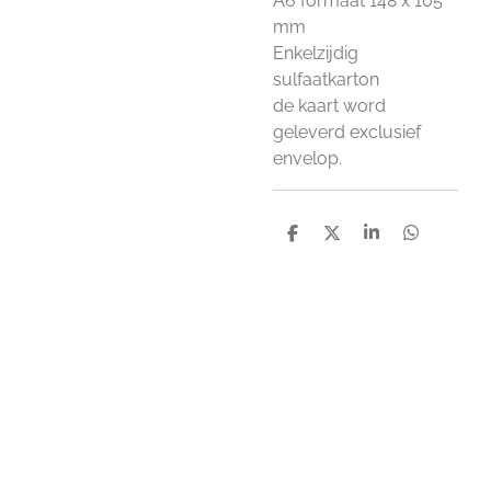
A6 formaat 148 x 105
mm
Enkelzijdig
sulfaatkarton
de kaart word
geleverd exclusief
envelop.
D
D
S
D
e
e
h
e
l
e
a
l
e
l
r
e
n
e
n