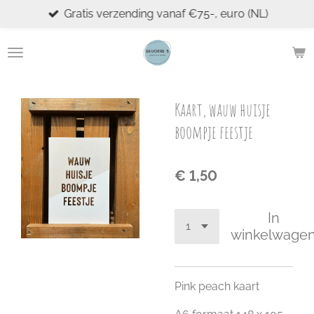
Gratis verzending vanaf €75-, euro (NL)
Ga
direct
naar
de
hoofdinhoud
Kaart, wauw huisje
boompje feestje
€ 1,50
In
winkelwage
Pink peach kaart