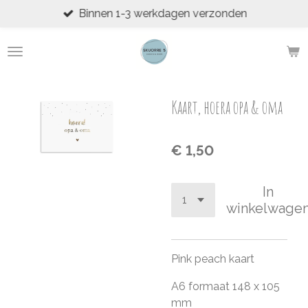
Binnen 1-3 werkdagen verzonden
Ga
direct
naar
de
hoofdinhoud
Kaart, hoera opa & oma
€ 1,50
In
winkelwage
Pink peach kaart
A6 formaat 148 x 105
mm