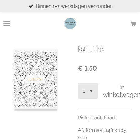
Binnen 1-3 werkdagen verzonden
Ga
direct
naar
de
hoofdinhoud
Kaart, LIEFS
€ 1,50
In
winkelwage
Pink peach kaart
A6 formaat 148 x 105
mm