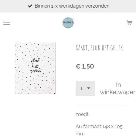
Binnen 1-3 werkdagen verzonden
Ga
direct
naar
de
hoofdinhoud
Kaart, pluk het geluk
€ 1,50
In
winkelwage
zoedt
A6 formaat 148 x 105
mm