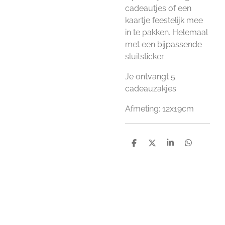
cadeautjes of een
kaartje feestelijk mee
in te pakken. Helemaal
met een bijpassende
sluitsticker.
Je ontvangt 5
cadeauzakjes
Afmeting: 12x19cm
D
D
S
D
e
e
h
e
l
e
a
l
e
l
r
e
n
e
n