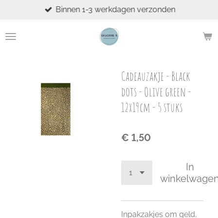
Binnen 1-3 werkdagen verzonden
Ga
direct
naar
de
hoofdinhoud
Cadeauzakje - Black
dots - Olive green -
12x19cm - 5 stuks
€ 1,50
In
winkelwage
Inpakzakjes om geld,