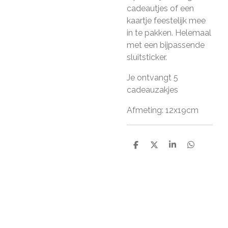
cadeautjes of een
kaartje feestelijk mee
in te pakken. Helemaal
met een bijpassende
sluitsticker.
Je ontvangt 5
cadeauzakjes
Afmeting: 12x19cm
D
D
S
D
e
e
h
e
l
e
a
l
e
l
r
e
n
e
n