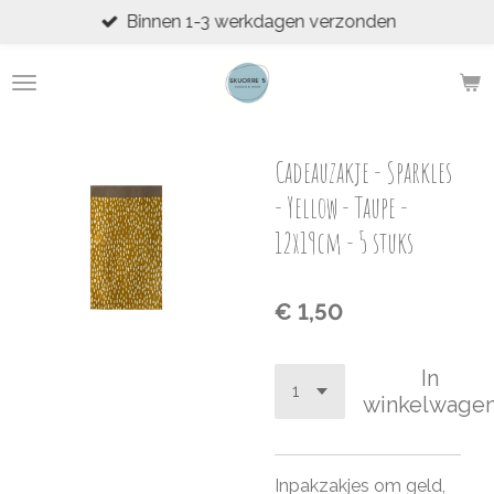
Binnen 1-3 werkdagen verzonden
Ga
direct
naar
de
hoofdinhoud
Cadeauzakje - Sparkles
- Yellow - Taupe -
12x19cm - 5 stuks
€ 1,50
In
winkelwage
Inpakzakjes om geld,