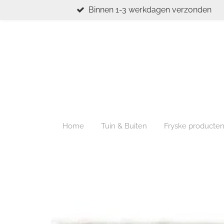
Binnen 1-3 werkdagen verzonden
Ga
direct
naar
de
hoofdinhoud
Home
Tuin & Buiten
Fryske producte