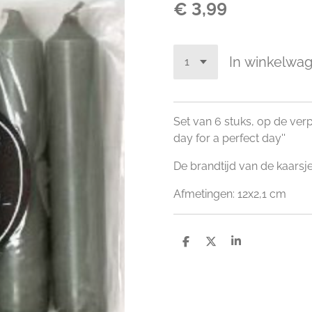
€ 3,99
In winkelwa
Set van 6 stuks, op de verpa
day for a perfect day''
De brandtijd van de kaarsje
Afmetingen: 12x2,1 cm
D
D
S
e
e
h
l
e
a
e
l
r
n
e