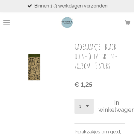
Binnen 1-3 werkdagen verzonden
Ga
direct
naar
de
hoofdinhoud
Cadeauzakje - Black
dots - Olive green -
7x13cm - 5 stuks
€ 1,25
In
winkelwage
Inpakzakjes om geld,