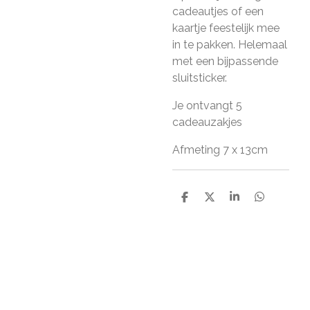
cadeautjes of een
kaartje feestelijk mee
in te pakken. Helemaal
met een bijpassende
sluitsticker.
Je ontvangt 5
cadeauzakjes
Afmeting 7 x 13cm
D
D
S
D
e
e
h
e
l
e
a
l
e
l
r
e
n
e
n