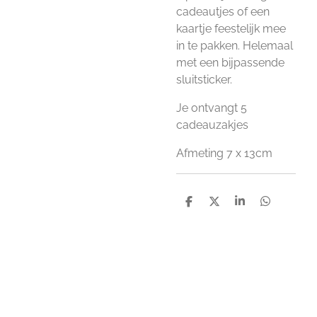
cadeautjes of een
kaartje feestelijk mee
in te pakken. Helemaal
met een bijpassende
sluitsticker.
Je ontvangt 5
cadeauzakjes
Afmeting 7 x 13cm
D
D
S
D
e
e
h
e
l
e
a
l
e
l
r
e
n
e
n