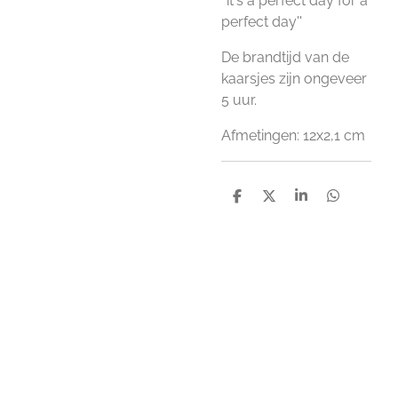
''it's a perfect day for a
perfect day''
De brandtijd van de
kaarsjes zijn ongeveer
5 uur.
Afmetingen: 12x2,1 cm
D
D
S
D
e
e
h
e
l
e
a
l
e
l
r
e
n
e
n