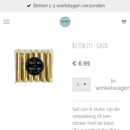
Binnen 1-3 werkdagen verzonden
Ga
direct
naar
de
hoofdinhoud
Rustik Lys - Goud
€ 6,95
In
winkelwage
Set van 6 stuks, op de
verpakking zit een
sticker met de tekst