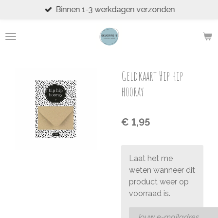
Binnen 1-3 werkdagen verzonden
Ga
direct
naar
de
hoofdinhoud
Geldkaart Hip hip
hooray
€ 1,95
Laat het me
weten wanneer dit
product weer op
voorraad is.