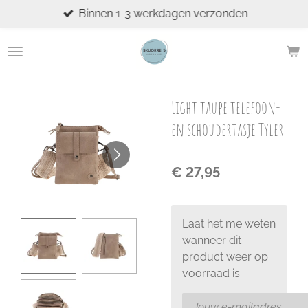
Binnen 1-3 werkdagen verzonden
Ga
direct
naar
de
hoofdinhoud
Light taupe telefoon-
en schoudertasje Tyler
€ 27,95
Laat het me weten
wanneer dit
product weer op
voorraad is.