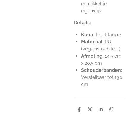
een tikkeltje
eigenwijs.
Details:
Kleur:
Light taupe
Materiaal:
PU
(Veganistisch leer)
Afmeting:
14.5 cm
x 20.5 cm
Schouderbanden:
Verstelbaar tot 130
cm
D
D
S
D
e
e
h
e
l
e
a
l
e
l
r
e
n
e
n