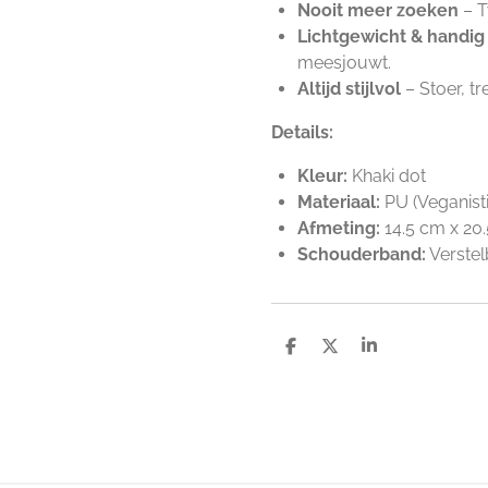
Nooit meer zoeken
– T
Lichtgewicht & handig
meesjouwt.
Altijd stijlvol
– Stoer, tr
Details:
Kleur:
Khaki dot
Materiaal:
PU (Veganisti
Afmeting:
14.5 cm x 20
Schouderband:
Verstel
D
D
S
e
e
h
l
e
a
e
l
r
n
e