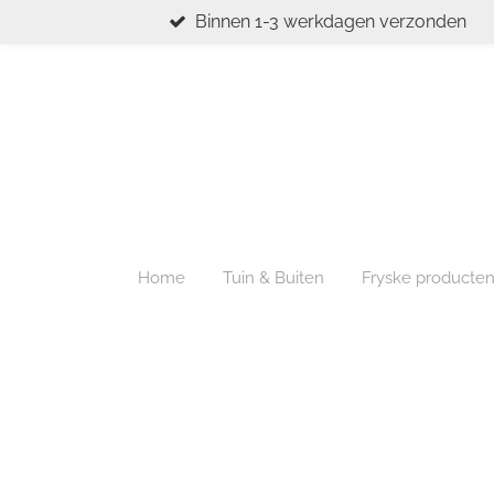
Binnen 1-3 werkdagen verzonden
Ga
direct
naar
de
hoofdinhoud
Home
Tuin & Buiten
Fryske producte