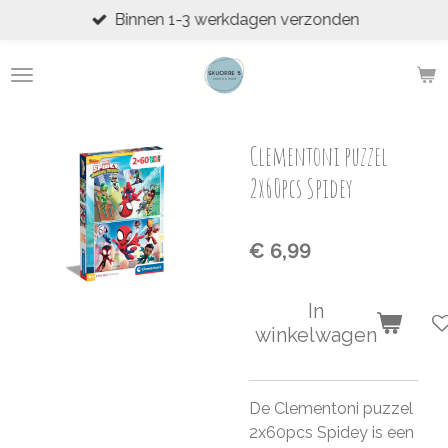
Binnen 1-3 werkdagen verzonden
Ga
direct
naar
de
hoofdinhoud
Clementoni puzzel
2x60pcs Spidey
€ 6,99
In
winkelwagen
De Clementoni puzzel
2x60pcs Spidey is een