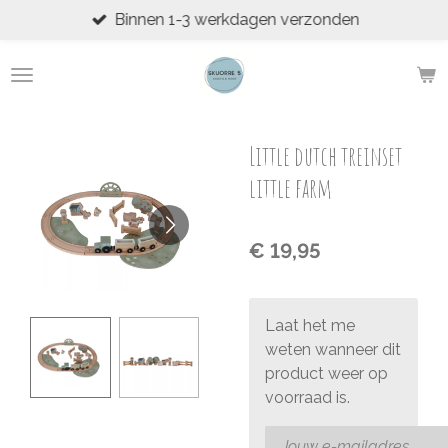
Binnen 1-3 werkdagen verzonden
Ga
direct
naar
de
hoofdinhoud
Little dutch treinset
little farm
€ 19,95
Laat het me
weten wanneer dit
product weer op
voorraad is.