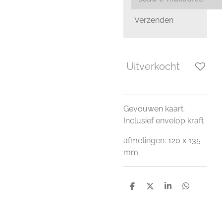
Verzenden
Uitverkocht
Gevouwen kaart.
Inclusief envelop kraft
afmetingen: 120 x 135
mm.
D
D
S
D
e
e
h
e
l
e
a
l
e
l
r
e
n
e
n