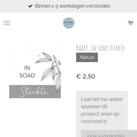
Binnen 1-3 werkdagen verzonden
Ga
direct
naar
de
hoofdinhoud
Kaart, in soad sterkte
Nieuw
€ 2,50
Laat het me weten
wanneer dit
product weer op
voorraad is.