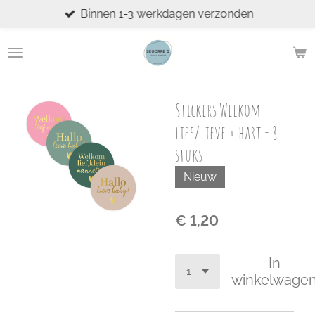
Binnen 1-3 werkdagen verzonden
Ga
direct
naar
de
hoofdinhoud
Stickers Welkom
lief/lieve + hart - 8
stuks
Nieuw
€ 1,20
In
winkelwage