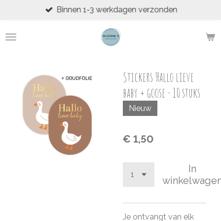
Binnen 1-3 werkdagen verzonden
Ga
direct
naar
de
hoofdinhoud
Stickers Hallo lieve
baby + goose - 10 stuks
Nieuw
€ 1,50
In
winkelwage
Je ontvangt van elk