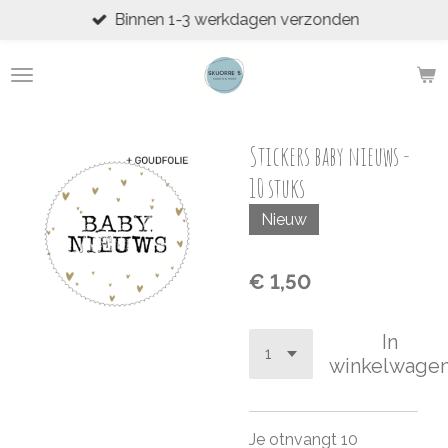
Binnen 1-3 werkdagen verzonden
Ga
direct
naar
de
hoofdinhoud
Stickers baby nieuws -
10 stuks
Nieuw
€ 1,50
In
winkelwage
Je otnvangt 10