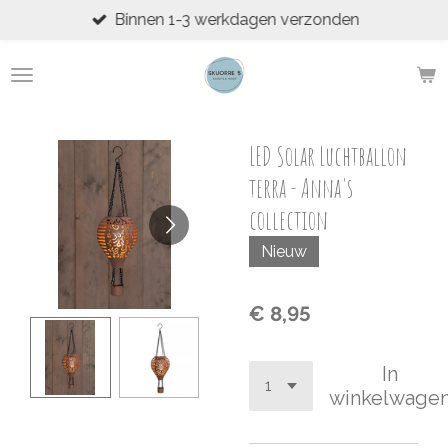
Binnen 1-3 werkdagen verzonden
Ga
direct
naar
de
hoofdinhoud
LED Solar Luchtballon
terra - Anna's
collection
Nieuw
€ 8,95
In
winkelwage