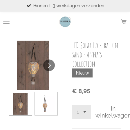
Binnen 1-3 werkdagen verzonden
Ga
direct
naar
de
hoofdinhoud
LED Solar Luchtballon
sand - Anna's
collection
Nieuw
€ 8,95
In
winkelwage