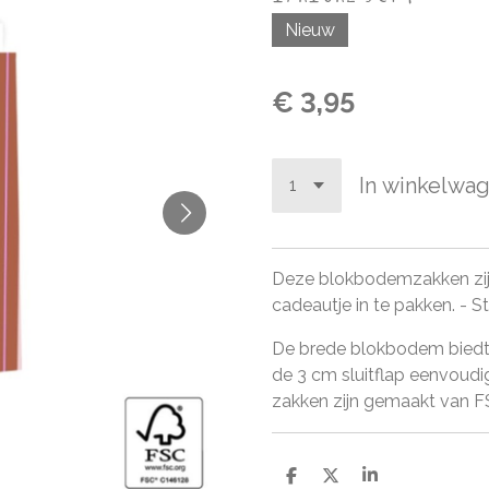
Nieuw
€ 3,95
In winkelwa
Deze blokbodemzakken zijn
cadeautje in te pakken.
- St
De brede blokbodem biedt 
de 3 cm sluitflap eenvoudig 
zakken zijn gemaakt van FS
D
D
S