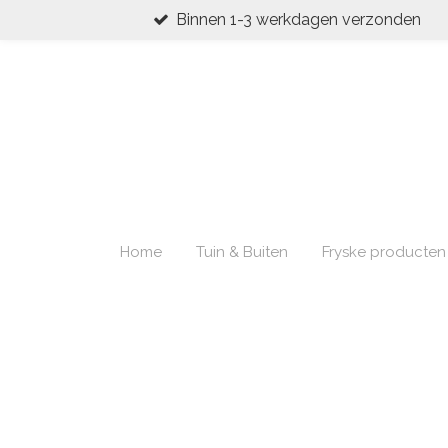
Binnen 1-3 werkdagen verzonden
Ga
direct
naar
de
hoofdinhoud
Home
Tuin & Buiten
Fryske producten