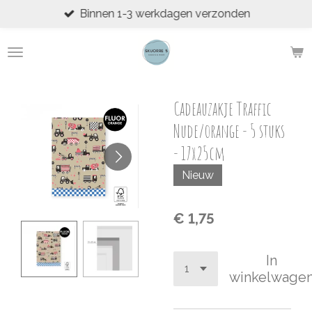
Binnen 1-3 werkdagen verzonden
Ga
direct
naar
de
hoofdinhoud
Cadeauzakje Traffic
Nude/orange - 5 stuks
- 17x25cm
Nieuw
€ 1,75
In
winkelwage