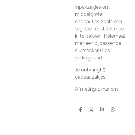
Inpakzakjes om
middelgrote
cadeautjes zoals een
tegeltje feestelijk mee
in te pakken. Helemaal
met een bijpassende
sluitsticker. (Los
verkrijgbaar)
Je ontvangt 5
cadeauzakjes
Afmeting: 17x25cm
D
D
S
D
e
e
h
e
l
e
a
l
e
l
r
e
n
e
n