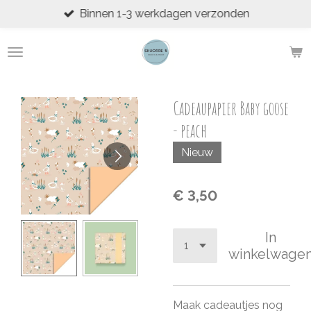
Binnen 1-3 werkdagen verzonden
Ga
direct
naar
de
hoofdinhoud
Cadeaupapier Baby goose
- peach
Nieuw
€ 3,50
In
winkelwage
Maak cadeautjes nog