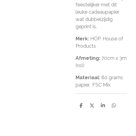
feestelijker met dit
leuke cadeaupapier
wat dubbelzijdig
geprint is.
Merk:
HOP. House of
Products
Afmeting:
70cm x 3m
(rol)
Materiaal:
80 grams
papier. FSC Mix
D
D
S
D
e
e
h
e
l
e
a
l
e
l
r
e
n
e
n