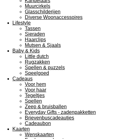
Kandelaars
Muurcirkels
Glasschilderijen
Diverse Woonaccessoires
Lifestyle
Tassen
Sieraden
Haarclips
Mutsen & Sjaals
Baby & Kids
Little dutch
Rugzakken
Spellen & puzzels
Speelgoed
Cadeaus
Voor hem
Voor haar
Tegeltjes
Spellen
Zeep & bruisballen
Everyday Gifts - zadenpakketten
Brievenbuscadeautjes
Cadeaubon
Kaarten
Wenskaarten