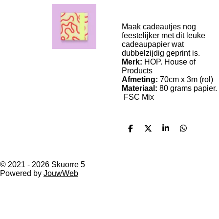
Maak cadeautjes nog
feestelijker met dit leuke
cadeaupapier wat
dubbelzijdig geprint is.
Merk:
HOP. House of
Products
Afmeting:
70cm x 3m (rol)
Materiaal:
80 grams papier.
FSC Mix
D
D
S
D
e
e
h
e
l
e
a
l
e
l
r
e
n
e
n
© 2021 - 2026 Skuorre 5
Powered by
JouwWeb