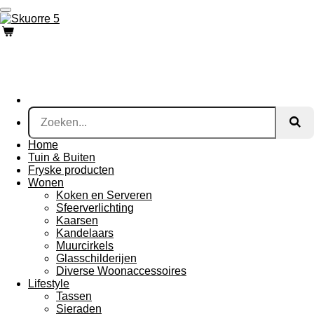
Ga
direct
naar
de
hoofdinhoud
Home
Tuin & Buiten
Fryske producten
Wonen
Koken en Serveren
Sfeerverlichting
Kaarsen
Kandelaars
Muurcirkels
Glasschilderijen
Diverse Woonaccessoires
Lifestyle
Tassen
Sieraden