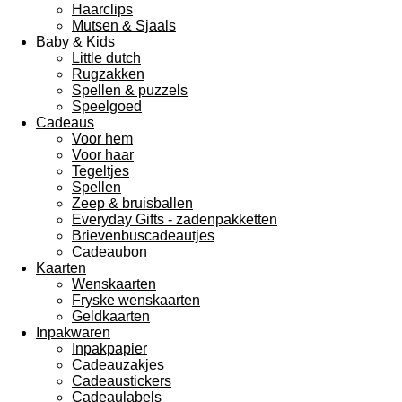
Haarclips
Mutsen & Sjaals
Baby & Kids
Little dutch
Rugzakken
Spellen & puzzels
Speelgoed
Cadeaus
Voor hem
Voor haar
Tegeltjes
Spellen
Zeep & bruisballen
Everyday Gifts - zadenpakketten
Brievenbuscadeautjes
Cadeaubon
Kaarten
Wenskaarten
Fryske wenskaarten
Geldkaarten
Inpakwaren
Inpakpapier
Cadeauzakjes
Cadeaustickers
Cadeaulabels