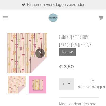
Binnen 1-3 werkdagen verzonden
Ga
direct
naar
de
hoofdinhoud
Cadeaupapier Bow
parade peach - pink
Nieuw
€ 3,50
In
winkelwage
Maak cadeautjes nog