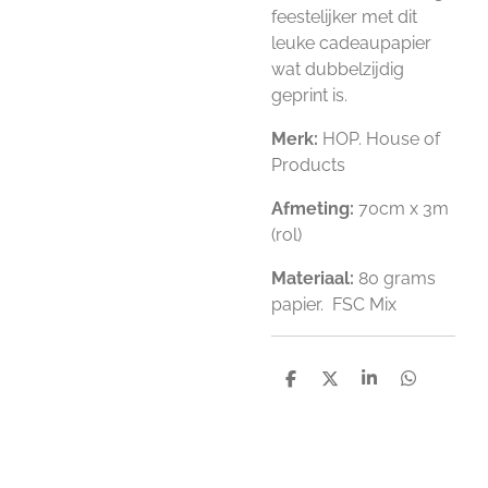
feestelijker met dit
leuke cadeaupapier
wat dubbelzijdig
geprint is.
Merk:
HOP. House of
Products
Afmeting:
70cm x 3m
(rol)
Materiaal:
80 grams
papier. FSC Mix
D
D
S
D
e
e
h
e
l
e
a
l
e
l
r
e
n
e
n