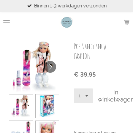
Binnen 1-3 werkdagen verzonden
Ga
direct
naar
de
hoofdinhoud
Pop Nancy snow
fashion
€ 39,95
In
winkelwage