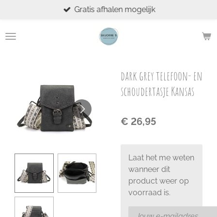
Gratis afhalen mogelijk
Ga
direct
naar
de
hoofdinhoud
dark grey telefoon- en
schoudertasje Kansas
€ 26,95
Laat het me weten
wanneer dit
product weer op
voorraad is.