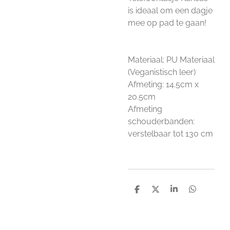
is ideaal om een dagje
mee op pad te gaan!
Materiaal: PU Materiaal
(Veganistisch leer)
Afmeting: 14.5cm x
20.5cm
Afmeting
schouderbanden:
verstelbaar tot 130 cm
D
D
S
D
e
e
h
e
l
e
a
l
e
l
r
e
n
e
n