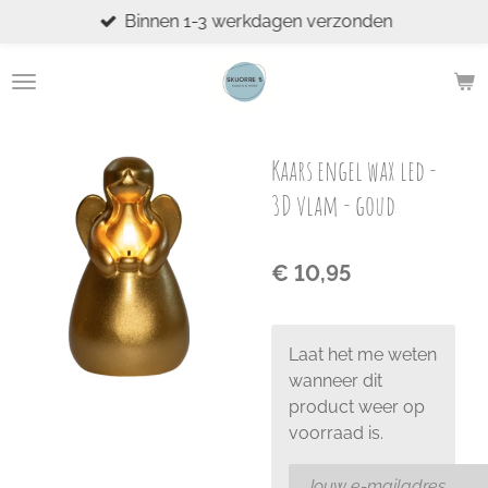
Binnen 1-3 werkdagen verzonden
Ga
direct
naar
de
hoofdinhoud
Kaars engel wax led -
3D vlam - goud
€ 10,95
Laat het me weten
wanneer dit
product weer op
voorraad is.