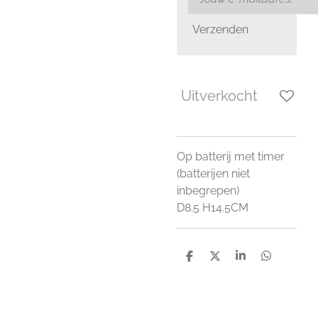
Verzenden
Uitverkocht
Op batterij met timer
(batterijen niet
inbegrepen)
D8.5 H14.5CM
D
D
S
D
e
e
h
e
l
e
a
l
e
l
r
e
n
e
n