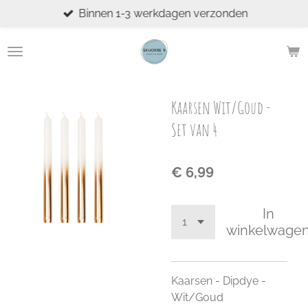
Binnen 1-3 werkdagen verzonden
Ga
direct
naar
de
hoofdinhoud
Kaarsen Wit/Goud -
Set van 4
€ 6,99
In
winkelwage
Kaarsen - Dipdye -
Wit/Goud