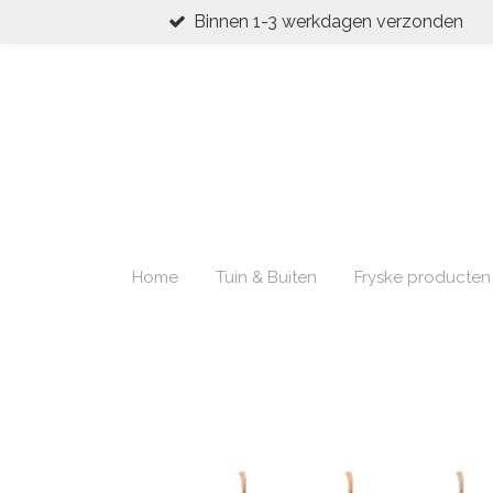
Binnen 1-3 werkdagen verzonden
Ga
direct
naar
de
hoofdinhoud
Home
Tuin & Buiten
Fryske producten