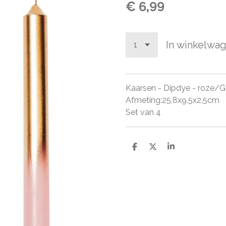
€ 6,99
In winkelwa
Kaarsen - Dipdye - roze/
Afmeting:25,8x9,5x2,5cm
Set van 4
D
D
S
e
e
h
l
e
a
e
l
r
n
e