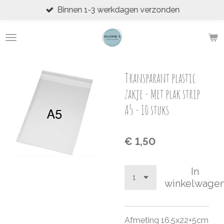
Binnen 1-3 werkdagen verzonden
Ga
direct
naar
de
hoofdinhoud
Transparant plastic
zakje - Met plak strip
A5 - 10 stuks
€ 1,50
In
winkelwage
Afmeting 16.5x22+5cm