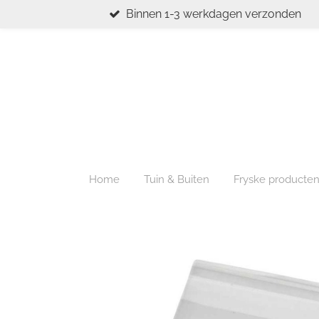
Binnen 1-3 werkdagen verzonden
Ga
direct
naar
de
hoofdinhoud
Home
Tuin & Buiten
Fryske producte