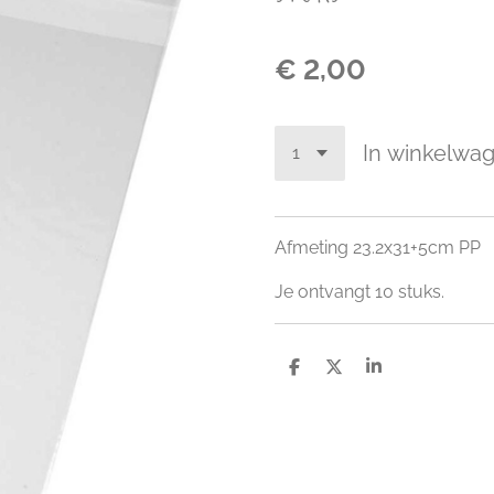
€ 2,00
In winkelwa
Afmeting 23.2x31+5cm PP
Je ontvangt 10 stuks.
D
D
S
e
e
h
l
e
a
e
l
r
n
e