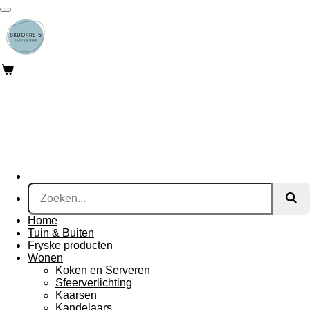
Ga
direct
naar
de
hoofdinhoud
Home
Tuin & Buiten
Fryske producten
Wonen
Koken en Serveren
Sfeerverlichting
Kaarsen
Kandelaars