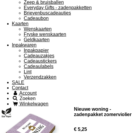
Zeep & bruisballen
Everyday Gifts - zadenpakketten
Brievenbuscadeautjes
Cadeaubon
Kaarten
Wenskaarten
Fryske wenskaarten
Geldkaarten
Inpakwaren
Inpakpapier
Cadeauzakjes
Cadeaustickers
Cadeaulabels
Lint
Verzendzakken
SALE
Contact
Account
Zoeken
Winkelwagen
Nieuwe woning -
zadenpakket zomerviolier
€ 5,25