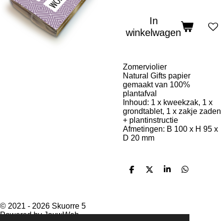
In
winkelwagen
Zomerviolier
Natural Gifts papier
gemaakt van 100%
plantafval
Inhoud: 1 x kweekzak, 1 x
grondtablet, 1 x zakje zaden
+ plantinstructie
Afmetingen: B 100 x H 95 x
D 20 mm
D
D
S
D
e
e
h
e
l
e
a
l
e
l
r
e
n
e
n
© 2021 - 2026 Skuorre 5
Powered by
JouwWeb