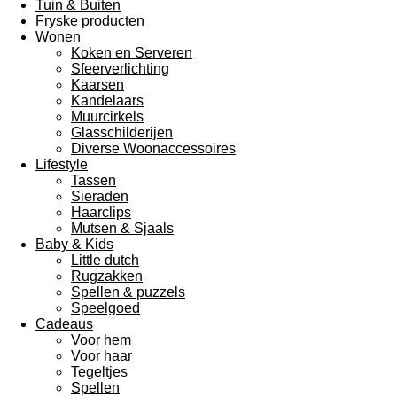
Tuin & Buiten
Fryske producten
Wonen
Koken en Serveren
Sfeerverlichting
Kaarsen
Kandelaars
Muurcirkels
Glasschilderijen
Diverse Woonaccessoires
Lifestyle
Tassen
Sieraden
Haarclips
Mutsen & Sjaals
Baby & Kids
Little dutch
Rugzakken
Spellen & puzzels
Speelgoed
Cadeaus
Voor hem
Voor haar
Tegeltjes
Spellen