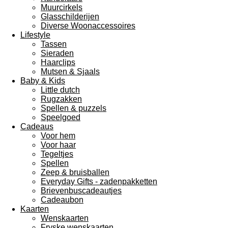
Muurcirkels
Glasschilderijen
Diverse Woonaccessoires
Lifestyle
Tassen
Sieraden
Haarclips
Mutsen & Sjaals
Baby & Kids
Little dutch
Rugzakken
Spellen & puzzels
Speelgoed
Cadeaus
Voor hem
Voor haar
Tegeltjes
Spellen
Zeep & bruisballen
Everyday Gifts - zadenpakketten
Brievenbuscadeautjes
Cadeaubon
Kaarten
Wenskaarten
Fryske wenskaarten